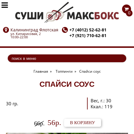


0
Калининград Флотская
+7 (4012) 52-62-81
ул. Кипарисовая, 2
+7 (921) 710-62-81
10:00-22:00
Главная
»
Топпинги
»
Спайси соус
СПАЙСИ СОУС
Вес, г.
:
30
30 гр.
Ккал.
:
119
56р.
66р.
В КОРЗИНУ